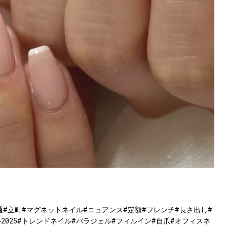
通#立町#マグネットネイル#ニュアンス#定額#フレンチ#長さ出し#
2025#トレンドネイル#パラジェル#フィルイン#自爪#オフィスネ